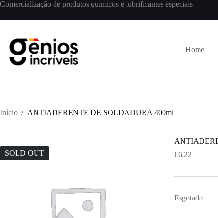
Comercialização de produtos químicos e lubrificantes especiais
Home
Início
/
ANTIADERENTE DE SOLDADURA 400ml
ANTIADERE
SOLD OUT
€
6.22
Esgotado