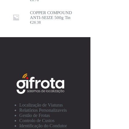
COPPER COMPOUND
ANTI-SEIZE 500g Tin
€
26.38
Localização de Viaturas
Relatórios Personalizaveis
Gestão de Frotas
Controlo de Custos
Identificação do Condutor