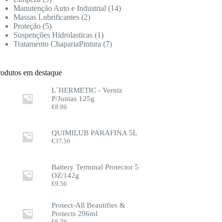
Manutenção Auto e Industrial
14
Massas Lubrificantes
2
Proteção
5
Suspenções Hidrolasticas
1
Tratamento ChapariaPintura
7
rodutos em destaque
L´HERMETIC - Verniz
P/Juntas 125g
€
8.96
QUIMILUB PARAFINA 5L
€
37.50
Battery Terminal Protector 5
OZ/142g
€
9.56
Protect-All Beautifies &
Protects 296ml
€
6.76