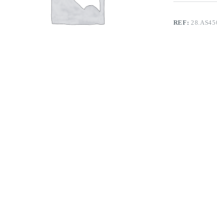
REF:
28.AS45