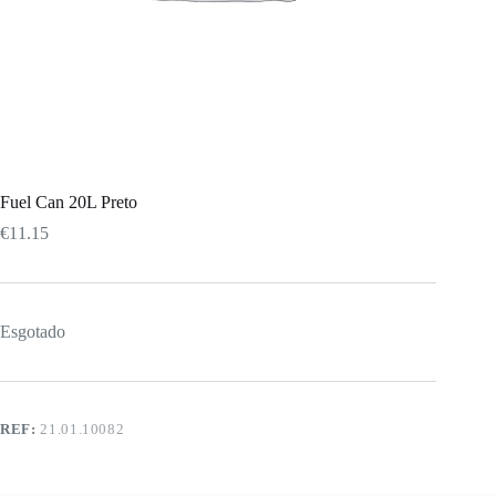
Fuel Can 20L Preto
€
11.15
Esgotado
REF:
21.01.10082