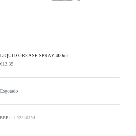
LIQUID GREASE SPRAY 400ml
€
13.35
Esgotado
REF:
14.52340354