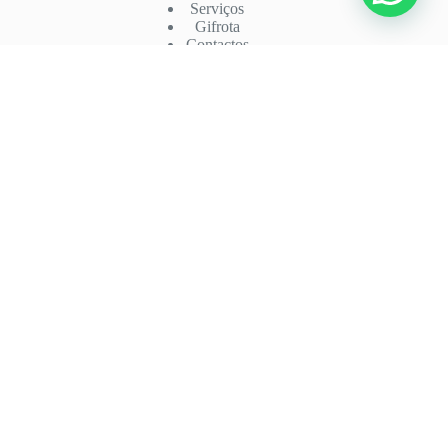
Serviços
Gifrota
Contactos
Contactos
Telf: (+351) 229745728
Fax: (+351) 229745728
Rua de Perlinhas 5
4435-393 RIO TINTO