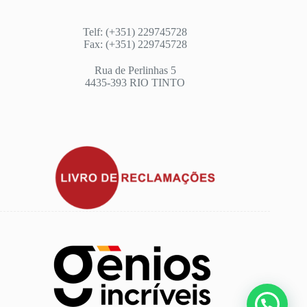
Telf: (+351) 229745728
Fax: (+351) 229745728
Rua de Perlinhas 5
4435-393 RIO TINTO