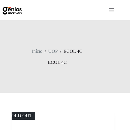
Início
/
UOP
/
ECOL 4C
ECOL 4C
SOLD OUT