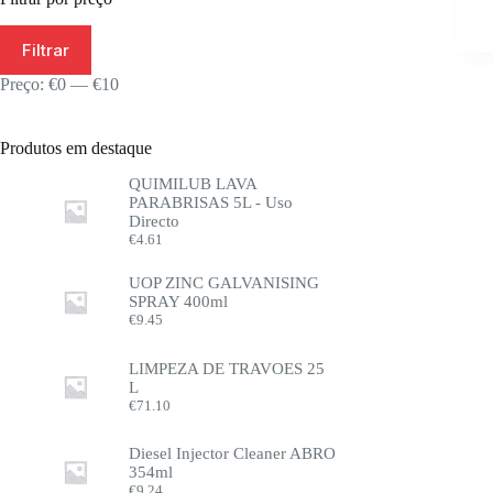
Filtrar
Preço:
€0
—
€10
Produtos em destaque
QUIMILUB LAVA
PARABRISAS 5L - Uso
Directo
€
4.61
UOP ZINC GALVANISING
SPRAY 400ml
€
9.45
LIMPEZA DE TRAVOES 25
L
€
71.10
Diesel Injector Cleaner ABRO
354ml
€
9.24