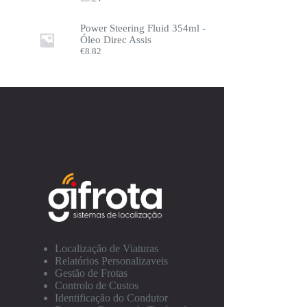
Power Steering Fluid 354ml -
Óleo Direc Assis
€
8.82
Localização de Viaturas
Relatórios Personalizaveis
Gestão de Frotas
Controlo de Custos
Identificação do Condutor