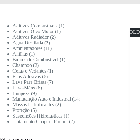
Aditivos Combustiveis
1
Aditivos Óleo Motor
1
SOLD
Aditivos Radiador
2
Agua Destilada
2
Ambientadores
11
Anilhas
1
Bidões de Combustivel
1
Champoo
2
Colas e Vedantes
1
Fitas Adesivas
6
Lava Para-Brisas
7
Lava-Mãos
6
Limpeza
9
Manutenção Auto e Industrial
14
Massas Lubrificantes
2
Proteção
5
Suspenções Hidrolasticas
1
Tratamento ChapariaPintura
7
Filtrar por preço