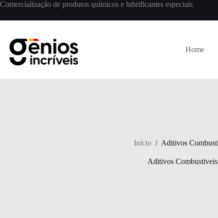
Comercialização de produtos químicos e lubrificantes especiais
Home
Início
/
Aditivos Combusti
Aditivos Combustiveis