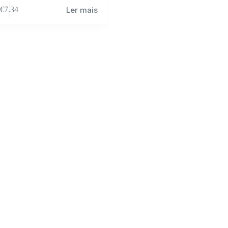
Ler mais
€
7.34