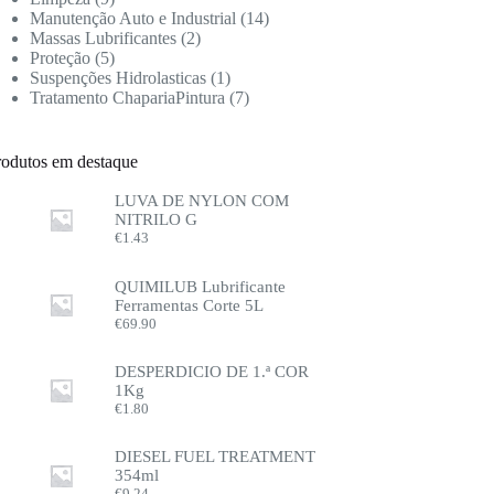
Manutenção Auto e Industrial
14
Massas Lubrificantes
2
Proteção
5
Suspenções Hidrolasticas
1
Tratamento ChapariaPintura
7
rodutos em destaque
LUVA DE NYLON COM
NITRILO G
€
1.43
QUIMILUB Lubrificante
Ferramentas Corte 5L
€
69.90
DESPERDICIO DE 1.ª COR
1Kg
€
1.80
DIESEL FUEL TREATMENT
354ml
€
9.24