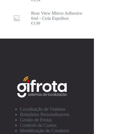
Rear View Mirror Adhesive
6ml - Cola Espelhos
€
3.98
Localização de Viaturas
Relatórios Personalizaveis
Gestão de Frotas
Controlo de Custos
Identificação do Condutor