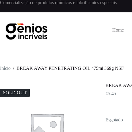
Comercialização de produtos químicos e lubrificantes especiais
Home
Início
/
BREAK AWAY PENETRATING OIL 475ml 369g NSF
BREAK AWAY
SOLD OUT
€
5.45
Esgotado