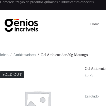
Comercialização de produtos químicos e lubrificantes especiais
Home
Início
/
Ambientadores
/
Gel Ambientador 80g Morango
Gel Ambienta
SOLD OUT
€
3.75
Esgotado