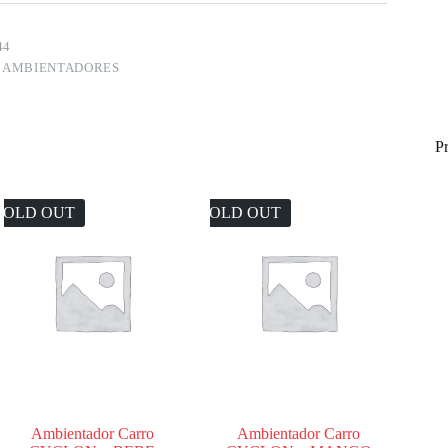
44
:
AMBIENTADORES
P
SOLD OUT
SOLD OUT
Ambientador Carro
Ambientador Carro