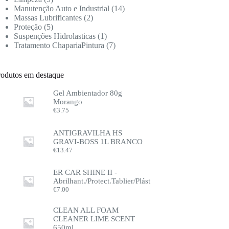
Manutenção Auto e Industrial
14
Massas Lubrificantes
2
Proteção
5
Suspenções Hidrolasticas
1
Tratamento ChapariaPintura
7
rodutos em destaque
Gel Ambientador 80g
Morango
€
3.75
ANTIGRAVILHA HS
GRAVI-BOSS 1L BRANCO
€
13.47
ER CAR SHINE II -
Abrilhant./Protect.Tablier/Plást
€
7.00
CLEAN ALL FOAM
CLEANER LIME SCENT
650ml