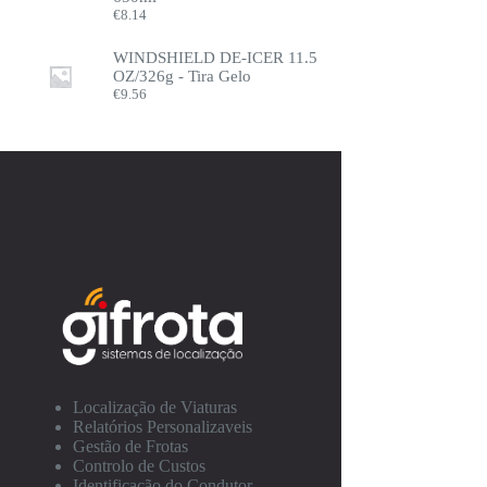
€
8.14
WINDSHIELD DE-ICER 11.5
OZ/326g - Tira Gelo
€
9.56
Localização de Viaturas
Relatórios Personalizaveis
Gestão de Frotas
Controlo de Custos
Identificação do Condutor