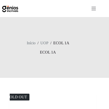
Início
/
UOP
/
ECOL 1A
ECOL 1A
SOLD OUT