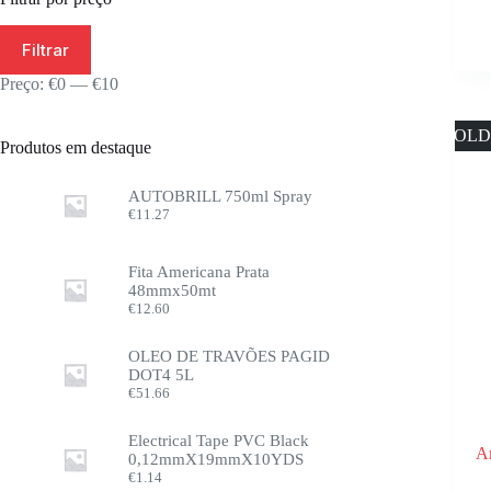
Filtrar
Preço:
€0
—
€10
SOLD
Produtos em destaque
AUTOBRILL 750ml Spray
€
11.27
Fita Americana Prata
48mmx50mt
€
12.60
OLEO DE TRAVÕES PAGID
DOT4 5L
€
51.66
Electrical Tape PVC Black
A
0,12mmX19mmX10YDS
€
1.14