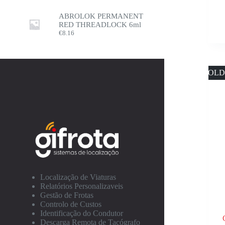
ABROLOK PERMANENT
RED THREADLOCK 6ml
€
8.16
SOLD
Localização de Viaturas
Relatórios Personalizaveis
Gestão de Frotas
Controlo de Custos
Identificação do Condutor
Descarga Remota de Tacógrafo