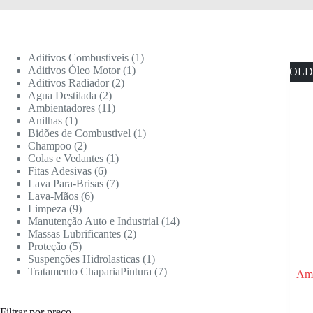
Aditivos Combustiveis
1
Aditivos Óleo Motor
1
SOLD
Aditivos Radiador
2
Agua Destilada
2
Ambientadores
11
Anilhas
1
Bidões de Combustivel
1
Champoo
2
Colas e Vedantes
1
Fitas Adesivas
6
Lava Para-Brisas
7
Lava-Mãos
6
Limpeza
9
Manutenção Auto e Industrial
14
Massas Lubrificantes
2
Proteção
5
Suspenções Hidrolasticas
1
Tratamento ChapariaPintura
7
Amb
Filtrar por preço