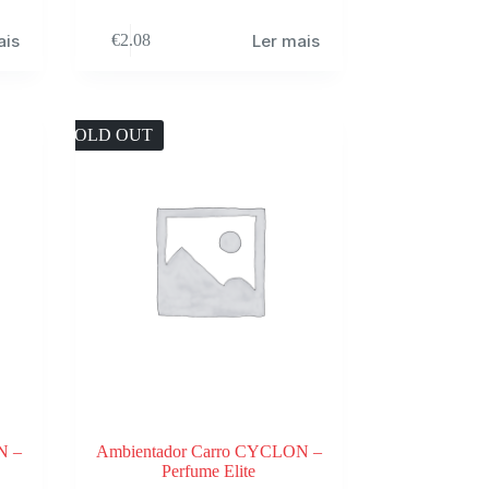
ais
Ler mais
€
2.08
SOLD OUT
N –
Ambientador Carro CYCLON –
Perfume Elite