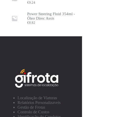
€
9.24
Power Steering Fluid 354ml -
Óleo Direc Assis
€
8.82
Localização de Viaturas
Relatórios Personalizaveis
Gestão de Frotas
Controlo de Custos
Identificação do Condutor