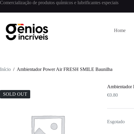
Comercialização de produtos químicos e lubrificantes especiais
Home
Início
/
Ambientador Power Air FRESH SMILE Baunilha
Ambientador
SOLD OUT
€
0.80
Esgotado