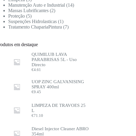
Manutenção Auto e Industrial
14
Massas Lubrificantes
2
Proteção
5
Suspenções Hidrolasticas
1
Tratamento ChapariaPintura
7
rodutos em destaque
QUIMILUB LAVA
PARABRISAS 5L - Uso
Directo
€
4.61
UOP ZINC GALVANISING
SPRAY 400ml
€
9.45
LIMPEZA DE TRAVOES 25
L
€
71.10
Diesel Injector Cleaner ABRO
354ml