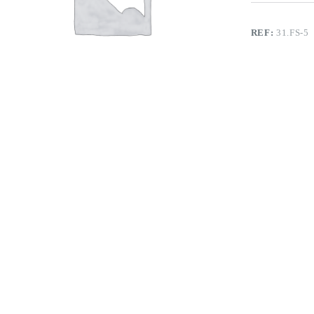
REF:
31.FS-5