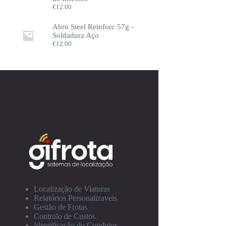
€
12.00
Abro Steel Reinforc 57g -
Soldadura Aço
€
12.00
Localização de Viaturas
Relatórios Personalizaveis
Gestão de Frotas
Controlo de Custos
Identificação do Condutor