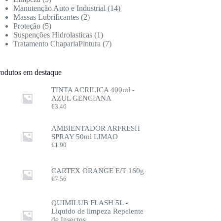
Manutenção Auto e Industrial
14
Massas Lubrificantes
2
Proteção
5
Suspenções Hidrolasticas
1
Tratamento ChapariaPintura
7
rodutos em destaque
TINTA ACRILICA 400ml -
AZUL GENCIANA
€
3.46
AMBIENTADOR ARFRESH
SPRAY 50ml LIMAO
€
1.90
CARTEX ORANGE E/T 160g
€
7.56
QUIMILUB FLASH 5L -
Liquido de limpeza Repelente
de Insectos