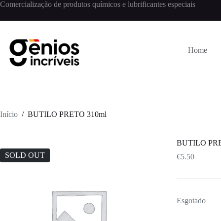
Comercialização de produtos químicos e lubrificantes especiais
Home
Início
/
BUTILO PRETO 310ml
BUTILO PRE
SOLD OUT
€
5.50
Esgotado