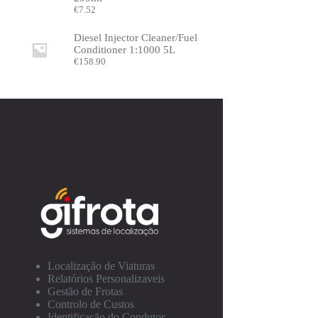
€
7.52
Diesel Injector Cleaner/Fuel
Conditioner 1:1000 5L
€
158.90
Localização de Viaturas
Relatórios Personalizaveis
Gestão de Frotas
Controlo de Custos
Identificação do Condutor