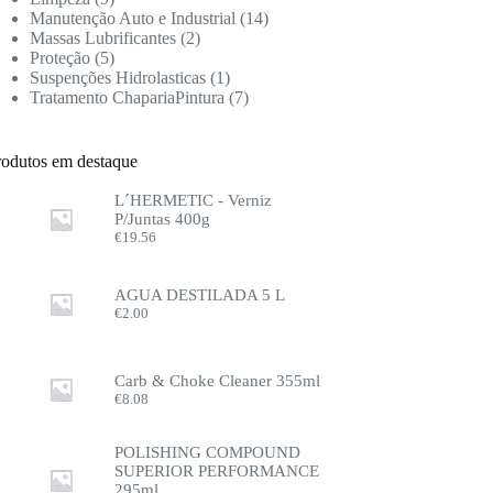
Manutenção Auto e Industrial
14
Massas Lubrificantes
2
Proteção
5
Suspenções Hidrolasticas
1
Tratamento ChapariaPintura
7
rodutos em destaque
L´HERMETIC - Verniz
P/Juntas 400g
€
19.56
AGUA DESTILADA 5 L
€
2.00
Carb & Choke Cleaner 355ml
€
8.08
POLISHING COMPOUND
SUPERIOR PERFORMANCE
295ml