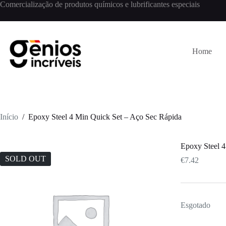
Comercialização de produtos químicos e lubrificantes especiais
Home
Início
/
Epoxy Steel 4 Min Quick Set – Aço Sec Rápida
Epoxy Steel 4
SOLD OUT
€
7.42
Esgotado