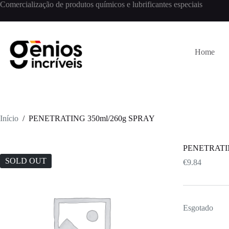
Comercialização de produtos químicos e lubrificantes especiais
Home
Início
/
PENETRATING 350ml/260g SPRAY
PENETRATIN
SOLD OUT
€
9.84
Esgotado