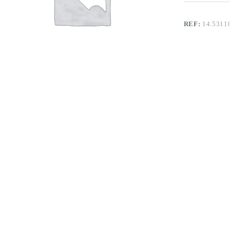
REF:
14.5311