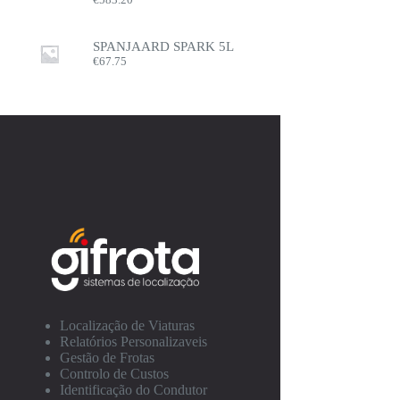
SPANJAARD SPARK 5L
€
67.75
Localização de Viaturas
Relatórios Personalizaveis
Gestão de Frotas
Controlo de Custos
Identificação do Condutor