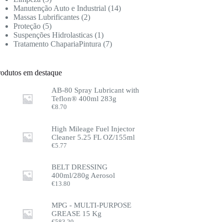
Manutenção Auto e Industrial
14
Massas Lubrificantes
2
Proteção
5
Suspenções Hidrolasticas
1
Tratamento ChapariaPintura
7
rodutos em destaque
AB-80 Spray Lubricant with
Teflon® 400ml 283g
€
8.70
High Mileage Fuel Injector
Cleaner 5.25 FL OZ/155ml
€
5.77
BELT DRESSING
400ml/280g Aerosol
€
13.80
MPG - MULTI-PURPOSE
GREASE 15 Kg
€
583.20