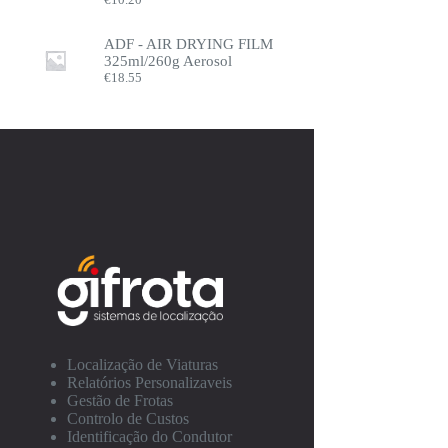
ADF - AIR DRYING FILM
325ml/260g Aerosol
€
18.55
Localização de Viaturas
Relatórios Personalizaveis
Gestão de Frotas
Controlo de Custos
Identificação do Condutor