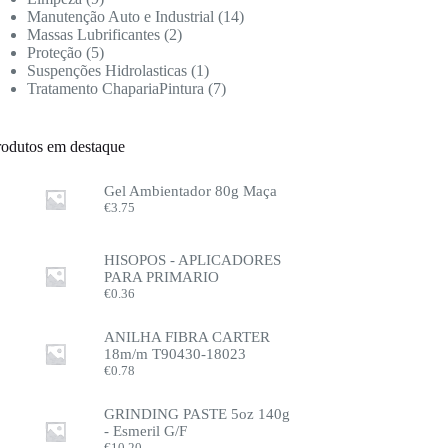
Manutenção Auto e Industrial
14
Massas Lubrificantes
2
Proteção
5
Suspenções Hidrolasticas
1
Tratamento ChapariaPintura
7
rodutos em destaque
Gel Ambientador 80g Maça
€
3.75
HISOPOS - APLICADORES
PARA PRIMARIO
€
0.36
ANILHA FIBRA CARTER
18m/m T90430-18023
€
0.78
GRINDING PASTE 5oz 140g
- Esmeril G/F
€
10.20