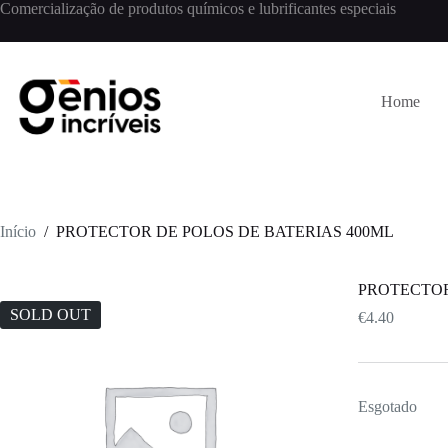
Comercialização de produtos químicos e lubrificantes especiais
Home
Início
/
PROTECTOR DE POLOS DE BATERIAS 400ML
PROTECTOR
SOLD OUT
€
4.40
Esgotado