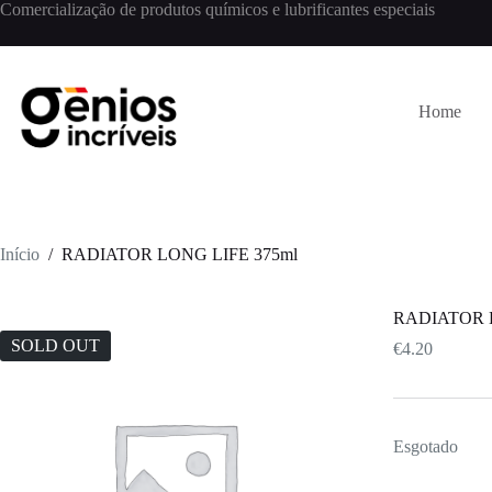
Comercialização de produtos químicos e lubrificantes especiais
Home
Início
/
RADIATOR LONG LIFE 375ml
RADIATOR L
SOLD OUT
€
4.20
Esgotado