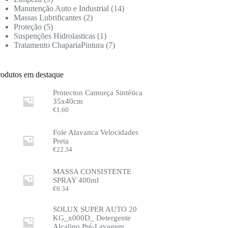
Manutenção Auto e Industrial
14
Massas Lubrificantes
2
Proteção
5
Suspenções Hidrolasticas
1
Tratamento ChapariaPintura
7
rodutos em destaque
Protecton Camurça Sintética
35x40cm
€
1.60
Fole Alavanca Velocidades
Preta
€
22.34
MASSA CONSISTENTE
SPRAY 400ml
€
6.34
SOLUX SUPER AUTO 20
KG_x000D_ Detergente
Alcalino Pré-Lavagem