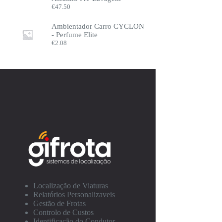
€
47.50
Ambientador Carro CYCLON
- Perfume Elite
€
2.08
Localização de Viaturas
Relatórios Personalizaveis
Gestão de Frotas
Controlo de Custos
Identificação do Condutor