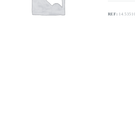
REF:
14.5351