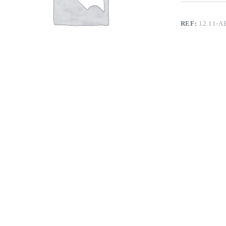
REF:
12.11-A