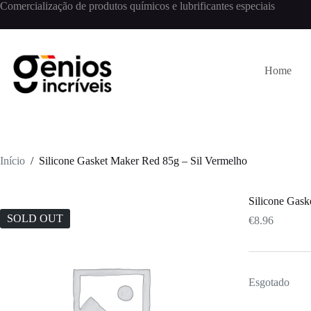
Comercialização de produtos químicos e lubrificantes especiais
Home
Início
/
Silicone Gasket Maker Red 85g – Sil Vermelho
Silicone Gask
SOLD OUT
€
8.96
Esgotado