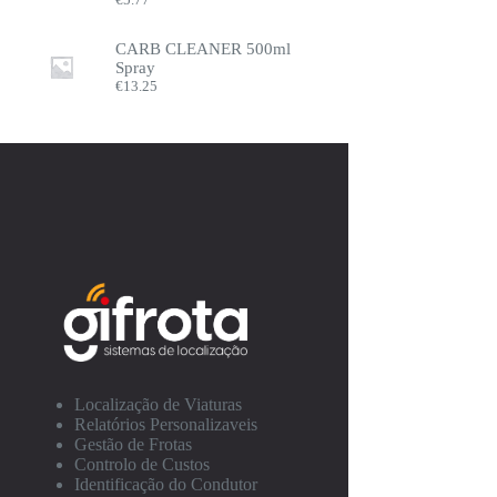
CARB CLEANER 500ml
Spray
€
13.25
Localização de Viaturas
Relatórios Personalizaveis
Gestão de Frotas
Controlo de Custos
Identificação do Condutor