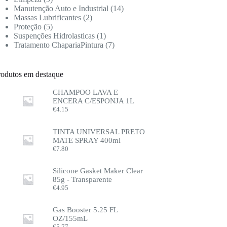
Manutenção Auto e Industrial
14
Massas Lubrificantes
2
Proteção
5
Suspenções Hidrolasticas
1
Tratamento ChapariaPintura
7
rodutos em destaque
CHAMPOO LAVA E
ENCERA C/ESPONJA 1L
€
4.15
TINTA UNIVERSAL PRETO
MATE SPRAY 400ml
€
7.80
Silicone Gasket Maker Clear
85g - Transparente
€
4.95
Gas Booster 5.25 FL
OZ/155mL
€
5.77