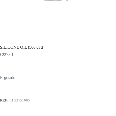
SILICONE OIL (500 cSt)
€
227.01
Esgotado
REF:
14.53751005