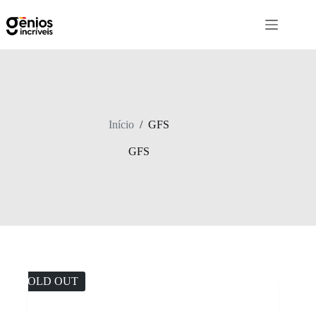
Início
/
GFS
GFS
SOLD OUT