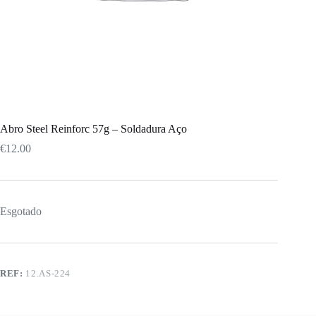
Abro Steel Reinforc 57g – Soldadura Aço
€
12.00
Esgotado
REF:
12.AS-224