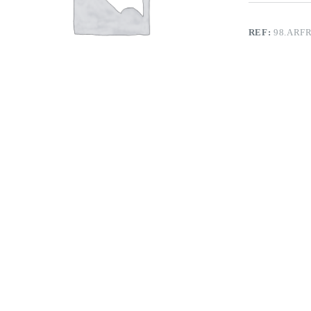
REF:
98.ARF