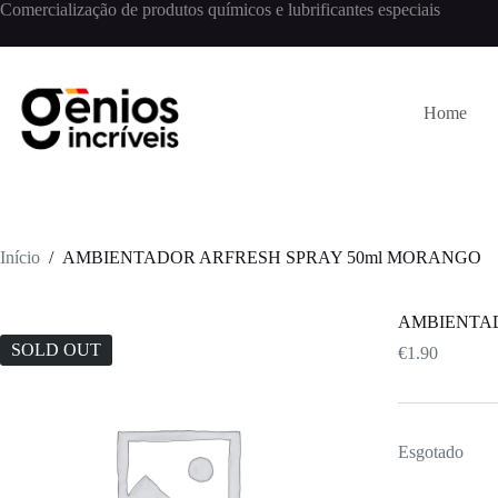
Comercialização de produtos químicos e lubrificantes especiais
Home
Início
/
AMBIENTADOR ARFRESH SPRAY 50ml MORANGO
AMBIENTAD
SOLD OUT
€
1.90
Esgotado