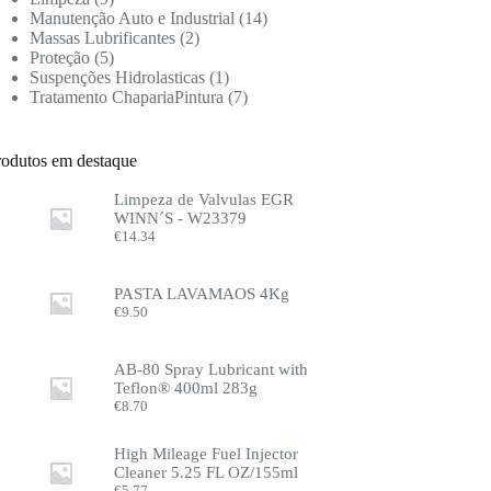
Manutenção Auto e Industrial
14
Massas Lubrificantes
2
Proteção
5
Suspenções Hidrolasticas
1
Tratamento ChapariaPintura
7
rodutos em destaque
Limpeza de Valvulas EGR
WINN´S - W23379
€
14.34
PASTA LAVAMAOS 4Kg
€
9.50
AB-80 Spray Lubricant with
Teflon® 400ml 283g
€
8.70
High Mileage Fuel Injector
Cleaner 5.25 FL OZ/155ml
€
5.77