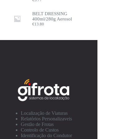
BELT DRESSING
400ml/280g Aerosol
€
13.80
Localização de Viaturas
Relatórios Personalizaveis
Gestão de Frotas
Controlo de Custos
Identificação do Condutor