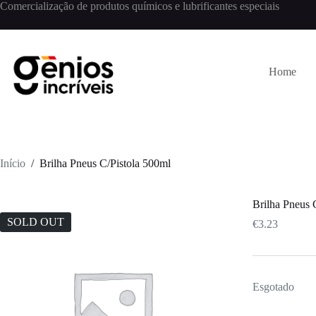
Comercialização de produtos químicos e lubrificantes especiais
Home
Início
/
Brilha Pneus C/Pistola 500ml
Brilha Pneus 
SOLD OUT
€
3.23
Esgotado