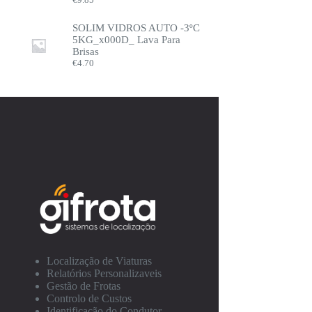
SOLIM VIDROS AUTO -3ºC
5KG_x000D_ Lava Para
Brisas
€
4.70
Localização de Viaturas
Relatórios Personalizaveis
Gestão de Frotas
Controlo de Custos
Identificação do Condutor