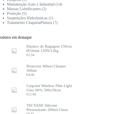
Manutenção Auto e Industrial
14
Massas Lubrificantes
2
Proteção
5
Suspenções Hidrolasticas
1
Tratamento ChapariaPintura
7
rodutos em destaque
Elastico de Bagagem 150cm
Ø10mm 120N/12kg
€
2.34
Protecton Wheel Cleaner
500ml
€
4.06
Carpoint Window Film Light
Grey 60% 300x50cm
€
11.66
TECTANE Silicone
Pressurizado 200ml Cinza
€
9.85