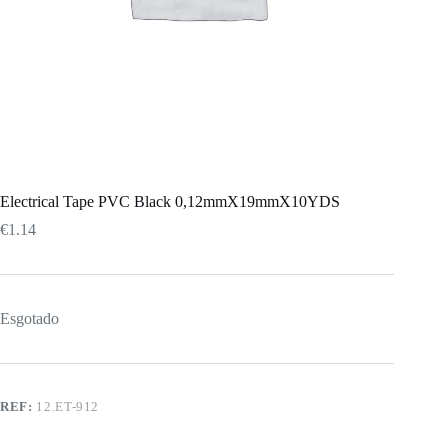
Electrical Tape PVC Black 0,12mmX19mmX10YDS
€
1.14
Esgotado
REF:
12.ET-912