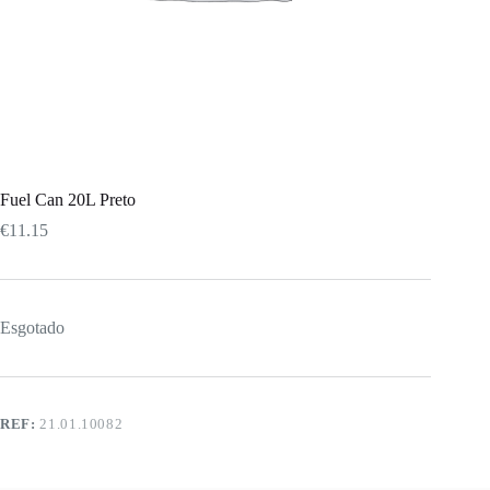
Fuel Can 20L Preto
€
11.15
Esgotado
REF:
21.01.10082