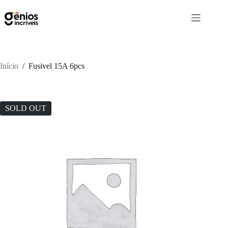
Início
/
Fusivel 15A 6pcs
SOLD OUT