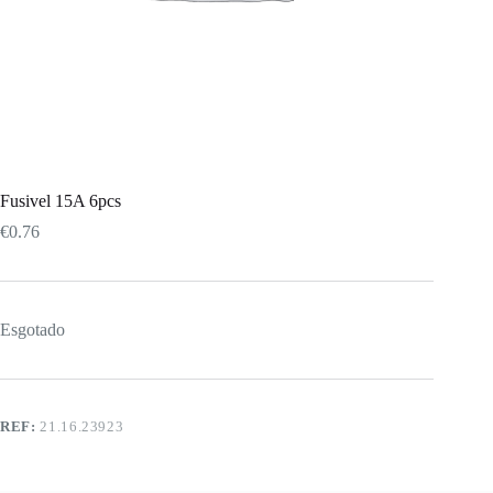
Fusivel 15A 6pcs
€
0.76
Esgotado
REF:
21.16.23923