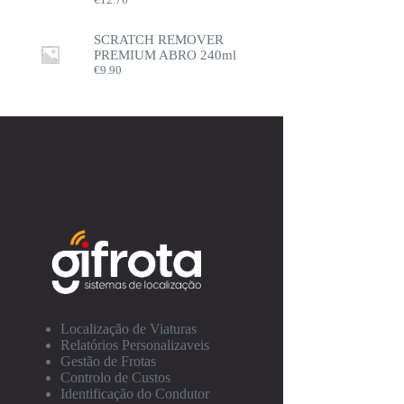
SCRATCH REMOVER
PREMIUM ABRO 240ml
€
9.90
Localização de Viaturas
Relatórios Personalizaveis
Gestão de Frotas
Controlo de Custos
Identificação do Condutor