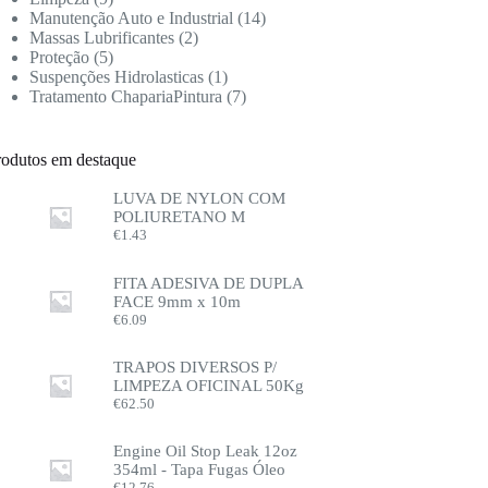
Manutenção Auto e Industrial
14
Massas Lubrificantes
2
Proteção
5
Suspenções Hidrolasticas
1
Tratamento ChapariaPintura
7
rodutos em destaque
LUVA DE NYLON COM
POLIURETANO M
€
1.43
FITA ADESIVA DE DUPLA
FACE 9mm x 10m
€
6.09
TRAPOS DIVERSOS P/
LIMPEZA OFICINAL 50Kg
€
62.50
Engine Oil Stop Leak 12oz
354ml - Tapa Fugas Óleo
€
12.76