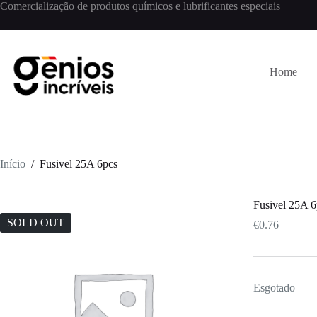
Comercialização de produtos químicos e lubrificantes especiais
Home
Início
/
Fusivel 25A 6pcs
Fusivel 25A 6
SOLD OUT
€
0.76
Esgotado