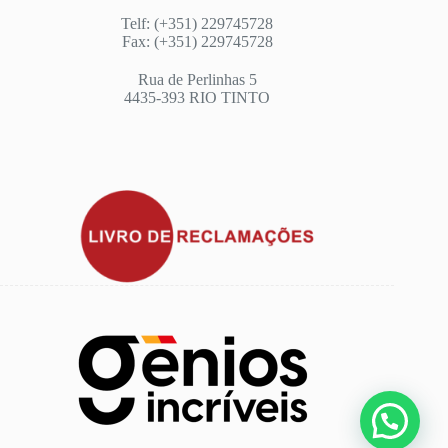
Telf: (+351) 229745728
Fax: (+351) 229745728
Rua de Perlinhas 5
4435-393 RIO TINTO