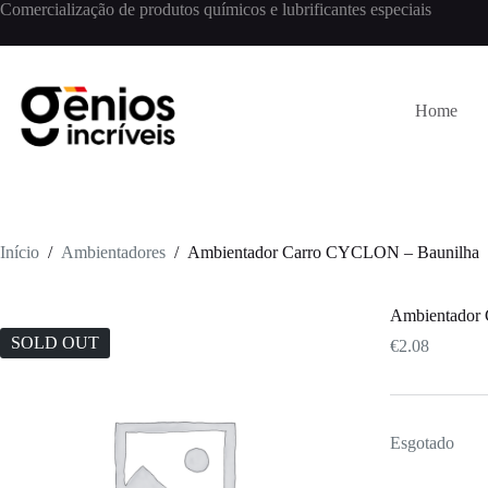
Comercialização de produtos químicos e lubrificantes especiais
Home
Início
/
Ambientadores
/
Ambientador Carro CYCLON – Baunilha
Ambientador
SOLD OUT
€
2.08
Esgotado