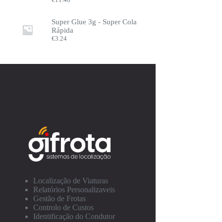
Super Glue 3g - Super Cola
Rápida
€
3.24
Localização de Viaturas
Relatórios Personalizaveis
Gestão de Frotas
Controlo de Custos
Identificação do Condutor