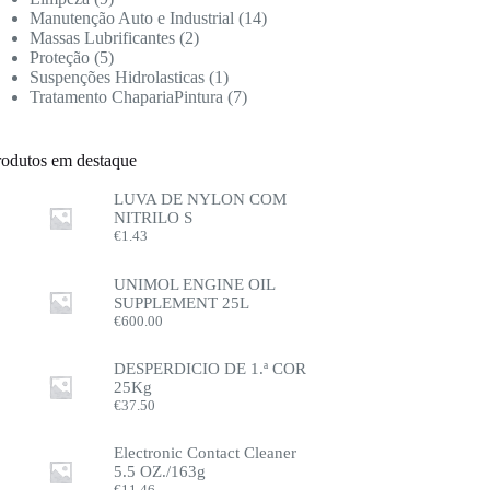
Manutenção Auto e Industrial
14
Massas Lubrificantes
2
Proteção
5
Suspenções Hidrolasticas
1
Tratamento ChapariaPintura
7
rodutos em destaque
LUVA DE NYLON COM
NITRILO S
€
1.43
UNIMOL ENGINE OIL
SUPPLEMENT 25L
€
600.00
DESPERDICIO DE 1.ª COR
25Kg
€
37.50
Electronic Contact Cleaner
5.5 OZ./163g
€
11.46