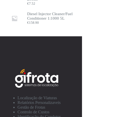
€
7.52
Diesel Injector Cleaner/Fuel
Conditioner 1:1000 5L
€
158.90
Localização de Viaturas
Relatórios Personalizaveis
Gestão de Frotas
Controlo de Custos
Identificação do Condutor