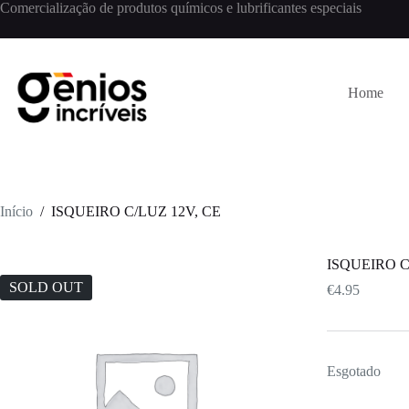
Comercialização de produtos químicos e lubrificantes especiais
Home
Início
/
ISQUEIRO C/LUZ 12V, CE
ISQUEIRO C
SOLD OUT
€
4.95
Esgotado