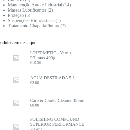
Manutenção Auto e Industrial
14
Massas Lubrificantes
2
Proteção
5
Suspenções Hidrolasticas
1
Tratamento ChapariaPintura
7
rodutos em destaque
L´HERMETIC - Verniz
P/Juntas 400g
€
19.56
AGUA DESTILADA 5 L
€
2.00
Carb & Choke Cleaner 355ml
€
8.08
POLISHING COMPOUND
SUPERIOR PERFORMANCE
295ml