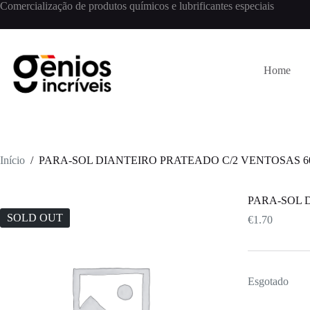
Comercialização de produtos químicos e lubrificantes especiais
Home
Início
/
PARA-SOL DIANTEIRO PRATEADO C/2 VENTOSAS 6
PARA-SOL 
SOLD OUT
€
1.70
Esgotado