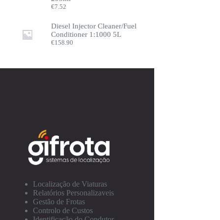
€
7.52
Diesel Injector Cleaner/Fuel
Conditioner 1:1000 5L
€
158.90
Localização de Viaturas
Relatórios Personalizaveis
Gestão de Frotas
Controlo de Custos
Identificação do Condutor