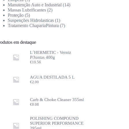
Manutenção Auto e Industrial
14
Massas Lubrificantes
2
Proteção
5
Suspenções Hidrolasticas
1
Tratamento ChapariaPintura
7
rodutos em destaque
L´HERMETIC - Verniz
P/Juntas 400g
€
19.56
AGUA DESTILADA 5 L
€
2.00
Carb & Choke Cleaner 355ml
€
8.08
POLISHING COMPOUND
SUPERIOR PERFORMANCE
295ml