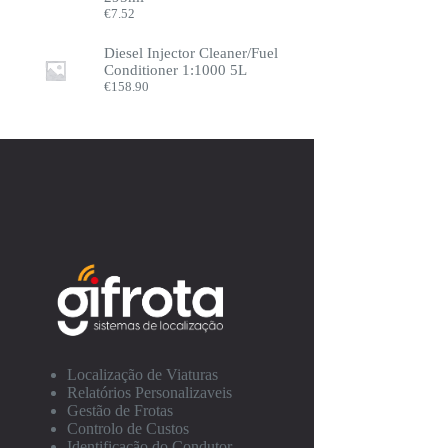
€
7.52
Diesel Injector Cleaner/Fuel
Conditioner 1:1000 5L
€
158.90
Localização de Viaturas
Relatórios Personalizaveis
Gestão de Frotas
Controlo de Custos
Identificação do Condutor