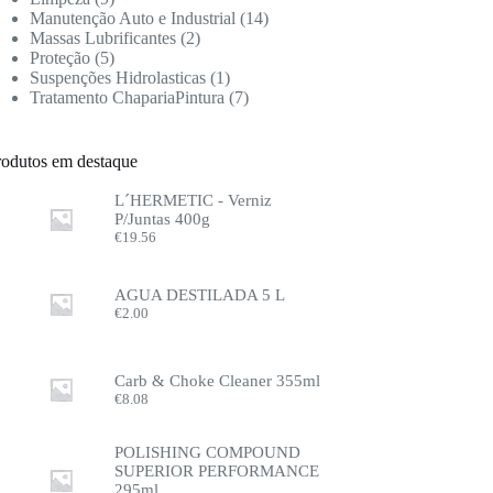
Manutenção Auto e Industrial
14
Massas Lubrificantes
2
Proteção
5
Suspenções Hidrolasticas
1
Tratamento ChapariaPintura
7
rodutos em destaque
L´HERMETIC - Verniz
P/Juntas 400g
€
19.56
AGUA DESTILADA 5 L
€
2.00
Carb & Choke Cleaner 355ml
€
8.08
POLISHING COMPOUND
SUPERIOR PERFORMANCE
295ml