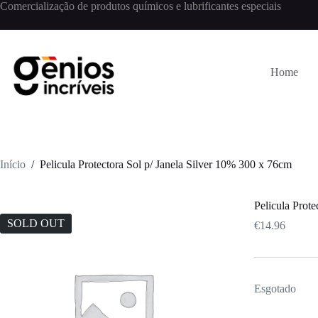
Comercialização de produtos químicos e lubrificantes especiais
Home
Início
/
Pelicula Protectora Sol p/ Janela Silver 10% 300 x 76cm
Pelicula Prot
SOLD OUT
€
14.96
Esgotado