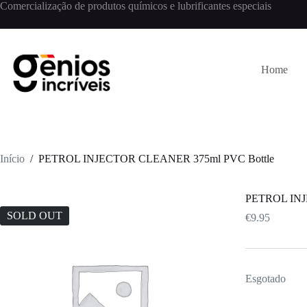
Comercialização de produtos químicos e lubrificantes especiais
Home
Início
/
PETROL INJECTOR CLEANER 375ml PVC Bottle
PETROL INJ
SOLD OUT
€
9.95
Esgotado