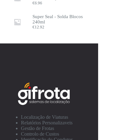
€
6.96
Super Seal - Solda Blocos
240ml
€
12.92
Localização de Viaturas
Relatórios Personalizaveis
Gestão de Frotas
Controlo de Custos
Identificação do Condutor