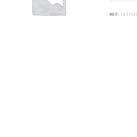
REF:
14.5152