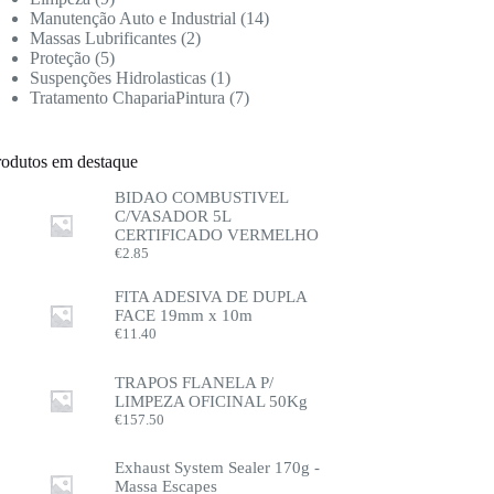
Manutenção Auto e Industrial
14
Massas Lubrificantes
2
Proteção
5
Suspenções Hidrolasticas
1
Tratamento ChapariaPintura
7
rodutos em destaque
BIDAO COMBUSTIVEL
C/VASADOR 5L
CERTIFICADO VERMELHO
€
2.85
FITA ADESIVA DE DUPLA
FACE 19mm x 10m
€
11.40
TRAPOS FLANELA P/
LIMPEZA OFICINAL 50Kg
€
157.50
Exhaust System Sealer 170g -
Massa Escapes