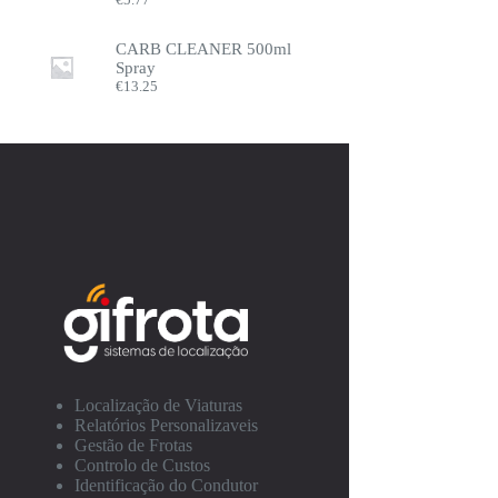
CARB CLEANER 500ml
Spray
€
13.25
Localização de Viaturas
Relatórios Personalizaveis
Gestão de Frotas
Controlo de Custos
Identificação do Condutor