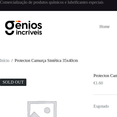
Comercialização de produtos químicos e lubrificantes especiais
Home
Início
/
Protecton Camurça Sintética 35x40cm
Protecton Cam
SOLD OUT
€
1.60
Esgotado