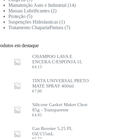
Manutenção Auto e Industrial
14
Massas Lubrificantes
2
Proteção
5
Suspenções Hidrolasticas
1
Tratamento ChapariaPintura
7
rodutos em destaque
CHAMPOO LAVA E
ENCERA C/ESPONJA 1L
€
4.15
TINTA UNIVERSAL PRETO
MATE SPRAY 400ml
€
7.80
Silicone Gasket Maker Clear
85g - Transparente
€
4.95
Gas Booster 5.25 FL
OZ/155mL
€
5.77