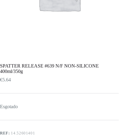
SPATTER RELEASE #639 N/F NON-SILICONE
400ml/350g
€
5.64
Esgotado
REF:
14.52601401