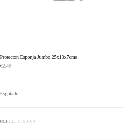
Protecton Esponja Jumbo 25x13x7cms
€
2.45
Esgotado
REF:
21.17.50104