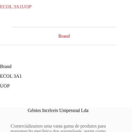
ECOL 3A1
UOP
Brand
Brand
ECOL 3A1
UOP
Génios Incríveis Unipessoal Lda
Comercializamos uma vasta gama de produtos para
manutenção mecânica dos automóveis, assim como