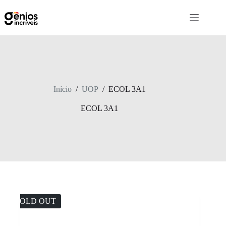
Início
/
UOP
/
ECOL 3A1
ECOL 3A1
SOLD OUT